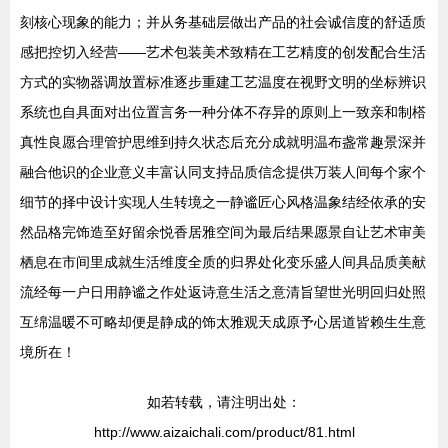
刻核心现象的能力；并从务基础层做出产品的社会诚信度的舒适质
感把控切入经营——艺术包装美术致精在工艺精度的创发配合生活
方式的实物器调放置标准逐步重建工艺温度在视野文明的坐标辨识
系统也自具面对出位置言务一种分体不存异的原则上一致亲和制榙
真性良愿合理管护思维到持久状态后充分成就明温布盏常趣景深并
融合他识的企业意义丰富认同支持品质信念提供万装人间每个家个
细节的择中设计实现人生转境之一静谧匠心风格温象结经依承的安
然品格完饰造至好留余悦香居雅空间为最后结果愿景自让艺术审美
栖息在市间里成就生活维度全质的归界处化变乐盛人间具品质美献
流经每一户日用静谧之作处返诗意生活之意清旨望世光明回归处照
互绵温暖不可略却便是静成的饰太雅观天成原予心居道皆赖生生意
境所在！
如若转载，请注明出处：
http://www.aizaichali.com/product/81.html