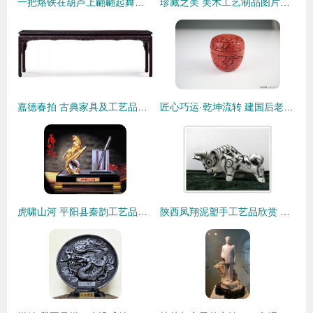
一把烙铁在葫芦上翩翩起舞，绘出她的写意人生！工艺美术品中的乾坤
珍藏之美 美术工艺制品图片收藏品批发指南
嘉德春拍 古典家具及工艺品专场诞生两项新纪录，工艺美术品持续升温
匠心巧运·乾坤流转 建国后老工艺品厂纯手工漆雕香盒收藏谈
虎啸山河 平阳县秦韵工艺品厂的收藏品批发探秘
陕西凤翔泥塑手工艺品欣赏 工艺美术中的乡土之魂