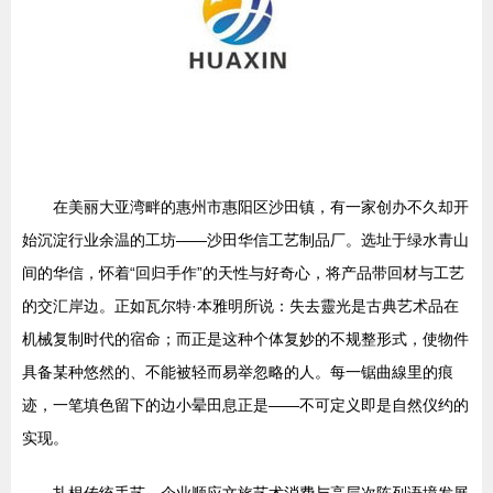
在美丽大亚湾畔的惠州市惠阳区沙田镇，有一家创办不久却开
始沉淀行业余温的工坊——沙田华信工艺制品厂。选址于绿水青山
间的华信，怀着“回归手作”的天性与好奇心，将产品带回材与工艺
的交汇岸边。正如瓦尔特·本雅明所说：失去靈光是古典艺术品在
机械复制时代的宿命；而正是这种个体复妙的不规整形式，使物件
具备某种悠然的、不能被轻而易举忽略的人。每一锯曲線里的痕
迹，一笔填色留下的边小晕田息正是——不可定义即是自然仪约的
实现。