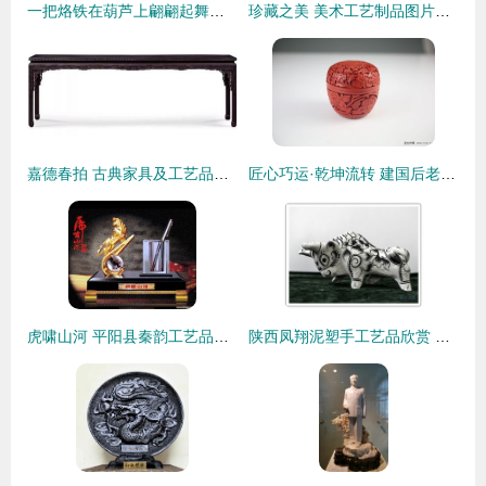
一把烙铁在葫芦上翩翩起舞，绘出她的写意人生！工艺美术品中的乾坤
珍藏之美 美术工艺制品图片收藏品批发指南
嘉德春拍 古典家具及工艺品专场诞生两项新纪录，工艺美术品持续升温
匠心巧运·乾坤流转 建国后老工艺品厂纯手工漆雕香盒收藏谈
虎啸山河 平阳县秦韵工艺品厂的收藏品批发探秘
陕西凤翔泥塑手工艺品欣赏 工艺美术中的乡土之魂